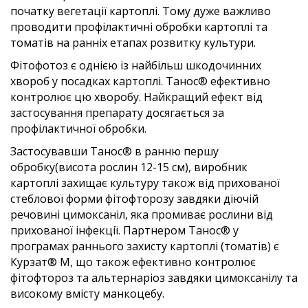
початку вегетації картоплі. Тому дуже важливо
проводити профілактичні обробки картоплі та
томатів на ранніх етапах розвитку культури.
Фітофотоз є однією із найбільш шкодочинних
хвороб у посадках картоплі. Танос® ефективно
контролює цю хворобу. Найкращий ефект від
застосування препарату досягається за
профілактичної обробки.
Застосувавши Танос® в ранню першу
обробку(висота рослин 12-15 см), виробник
картоплі захищає культуру також від прихованої
стеблової форми фітофторозу завдяки діючій
речовині цимоксаніл, яка промиває рослини від
прихованої інфекції. Партнером Танос® у
програмах раннього захисту картоплі (томатів) є
Курзат® М, що також ефективно контролює
фітофтороз та альтернаріоз завдяки цимоксанілу та
високому вмісту манкоцебу.