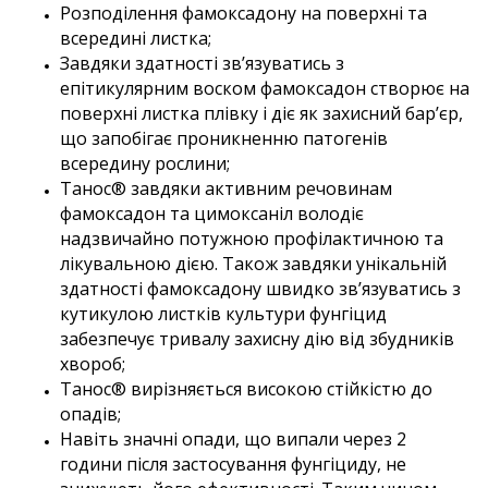
Розподілення фамоксадону на поверхні та
всередині листка;
Завдяки здатності зв’язуватись з
епітикулярним воском фамоксадон створює на
поверхні листка плівку і діє як захисний бар’єр,
що запобігає проникненню патогенів
всередину рослини;
Танос® завдяки активним речовинам
фамоксадон та цимоксаніл володіє
надзвичайно потужною профілактичною та
лікувальною дією. Також завдяки унікальній
здатності фамоксадону швидко зв’язуватись з
кутикулою листків культури фунгіцид
забезпечує тривалу захисну дію від збудників
хвороб;
Танос® вирізняється високою стійкістю до
опадів;
Навіть значні опади, що випали через 2
години після застосування фунгіциду, не