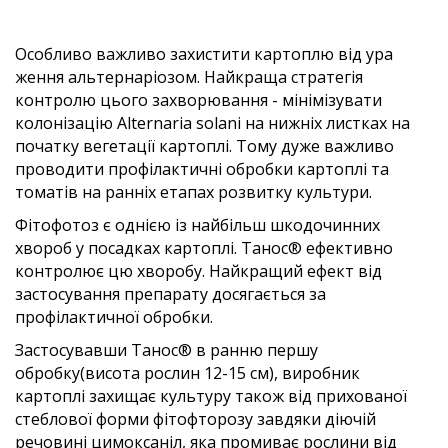
Особливо важливо захистити картоплю від ура
ження альтернаріозом. Найкраща стратегія
контролю цього захворювання - мінімізувати
колонізацію Alternaria solani на нижніх листках на
початку вегетації картоплі. Тому дуже важливо
проводити профілактичні обробки картоплі та
томатів на ранніх етапах розвитку культури.
Фітофотоз є однією із найбільш шкодочинних
хвороб у посадках картоплі. Танос® ефективно
контролює цю хворобу. Найкращий ефект від
застосування препарату досягається за
профілактичної обробки.
Застосувавши Танос® в ранню першу
обробку(висота рослин 12-15 см), виробник
картоплі захищає культуру також від прихованої
стеблової форми фітофторозу завдяки діючій
речовині цимоксаніл, яка промиває рослини від