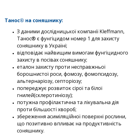
Танос® на соняшнику:
З даними дослідницької компанії Kleffmann,
Танос® є фунгіцидом номер 1 для захисту
соняшнику в Україні;
відповідає найвищим вимогам фунгіцидного
захисту в посівах соняшнику;
еталон захисту проти несправжньої
борошнистої роси, фомозу, фомопсидозу,
альтернаріозу, септоріозу;
попереджує розвиток сірої та білої
гнилей(склеротиніозу);
потужна профілактична та лікувальна дія
проти більшості хвороб;
збереження асиміляційної поверхні рослини,
що позитивно впливає на продуктивність
соняшнику.