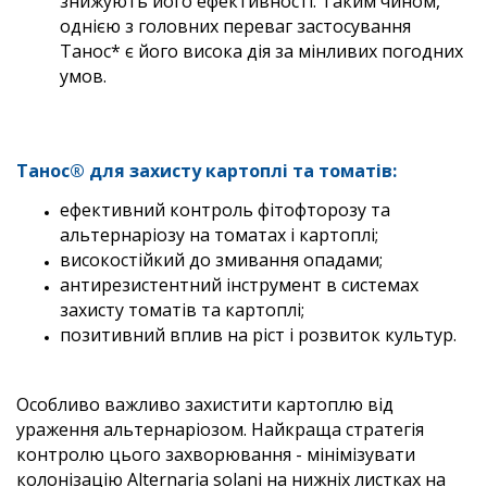
знижують його ефективності. Таким чином,
однією з головних переваг застосування
Танос* є його висока дія за мінливих погодних
умов.
Танос® для захисту картоплі та томатів:
ефективний контроль фітофторозу та
альтернаріозу на томатах і картоплі;
високостійкий до змивання опадами;
антирезистентний інструмент в системах
захисту томатів та картоплі;
позитивний вплив на ріст і розвиток культур.
Особливо важливо захистити картоплю від
ураження альтернаріозом. Найкраща стратегія
контролю цього захворювання - мінімізувати
колонізацію Alternaria solani на нижніх листках на