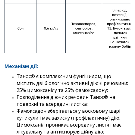
В період 
вегетації, 
оптимально

Пероноспороз, 
профілактично:

Соя
0,6 кг/га
септоріоз,

Т1. Бутонізація 
альтернаріоз
- початок 
цвітіння

Т2. Початок 
наливу бобів
Механізм дії:
Танос® є комплексним фунгіцидом, що
містить дві біологічно активні діючі речовини:
25% цимоксанілу та 25% фамоксадону;
Розподілення діючих речовин Танос® на
поверхні та всередині листка;
Фамоксадон зберігається у восковому шарі
кутикули і має захисну (профілактичну) дію.
Цимоксаніл проникає всередину листя і має
лікувальну та антиспоруляційну дію;