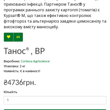
прихованої інфекції. Партнером Танос® у
програмах раннього захисту картоплі (томатів) є
Курзат® М, що також ефективно контролює
фітофтороз та альтернаріоз завдяки цимоксанілу та
високому вмісту манкоцебу.
Танос®, ВР
Виробник:
Corteva Agriscience
Упаковка: 2 кг
Наявність: Є в наявності
₴4736грн.
Кількість