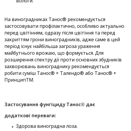
вологи.
На виноградниках Танос® рекомендується
застосовувати профілактично, особливо актуально
перед цвітінням, одразу після цвітіння та перед
закриттям грони виноградників, адже саме в цей
період існує найбільша загроза ураження
майбутнього врожаю, що формується. Для
розширення спектру дії проти основних збудників
захворювань винограднику рекомендується
робити суміш Танос® + Талендо® або Танос® +
ПринципTM.
Застосування фунгіциду Танос® дає
додаткові
переваги:
Здорова виноградна лоза.