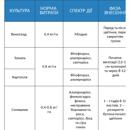
НОРМА 
ФАЗА 
КУЛЬТУРА
СПЕКТР ДІЇ
ВИТРАТИ
ВНЕСЕННЯ
Перед та після 
цвітіння, перед

  Виноград	
     0,4 кг/га 	
Мілдью
закриттям 
грони
Фітофтороз, 
Початок 
Томати
альтернаріоз,

вегетації (12-15 
септоріоз
0,6 кг/га
см культури)

та через 8-12 
Фітофтороз, 
днів
Картопля
альтернаріоз
Альтернаріоз, 
фомопсидоз,

фомоз, 
1 – стадія 6-10 
несправжня 
листків, 2 – 
0,4-0,6 кг/
Соняшник
борошниста

розкриття

га
роса, 
бутона-початок 
септоріоз, біла 
цвітіння
та сіра

гниль