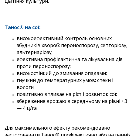
цвітіння культури.
Танос® на сої:
високоефективний контроль основних
збудників хвороб: пероноспорозу, септоріозу,
альтернаріозу;
ефективна профілактична та лікувальна дія
проти пероноспорозу;
високостійкий до змивання опадами;
гнучкий до температурних умов: спеки і
вологи;
позитивно впливає на ріст і розвиток сої;
збереження врожаю в середньому на рівні +3
— 4 ц/га.
Для максимального ефекту рекомендовано
застосовувати Танос® профілактично або на ранніх