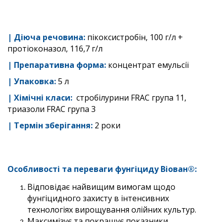
| Діюча речовина:
пікоксистробін, 100 г/л +
протіоконазол, 116,7 г/л
| Препаративна форма:
концентрат емульсії
| Упаковка:
5 л
|
Хімічні класи:
стробілурини FRAC група 11,
триазоли FRAC група 3
|
Термін зберігання
:
2 роки
Особливості та переваги фунгіциду
Віован®
:
Відповідає найвищим вимогам щодо
фунгіцидного захисту в інтенсивних
технологіях вирощування олійних культур.
Максимізує та покращує показники