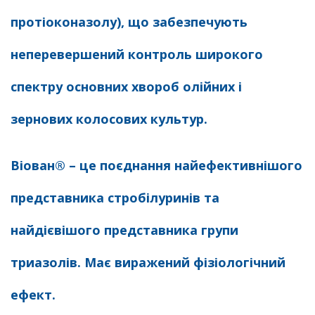
протіоконазолу), що забезпечують
неперевершений контроль широкого
спектру основних хвороб олійних і
зернових колосових культур.
Віован® – це поєднання найефективнішого
представника стробілуринів та
найдієвішого представника групи
триазолів. Має виражений фізіологічний
ефект.