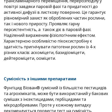
трансламінарного переміщення, перерозподілу у
повітрі завдяки паровій фазі та придатності до
активної дифузії в листкову поверхню. Це гарантує
рівномірний захист як оброблених частин рослини,
так і нового приросту. Проявляє гарну
персистентність, а також діє в паровій фазі.
Наділений вираженим фізіологічним ефектом.
Характерною особливістю пікоксистробіну є
здатність пригнічувати патогени рослин із 4-х
різних класів: аскоміцети, базидіоміцети,
дейтероміцети, ооміцети.
Сумісність з іншими препаратами
Фунгіцид Віован® сумісний із більшістю пестицидів
та агрохімікатів, може бути використаний у бакових
сумішах з інсектицидами, гербіцидами та
мікродобривами. Проте у кожному випадку
рекомендується провести тест на сумісність.