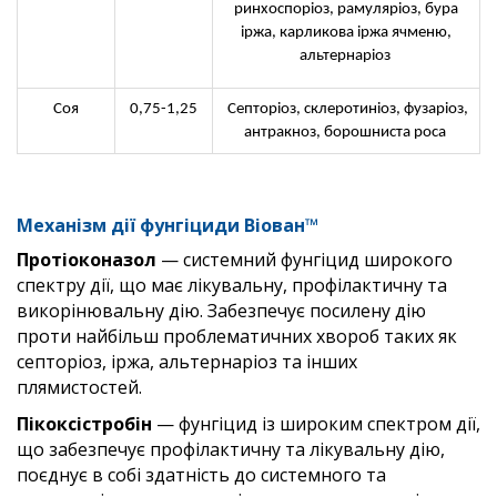
ринхоспоріоз, рамуляріоз, бура
іржа, карликова іржа ячменю,
альтернаріоз
Соя
0,75-1,25
Септоріоз, склеротиніоз, фузаріоз,
антракноз, борошниста роса
Механізм дії фунгіциди Віован™
Протіоконазол
— системний фунгіцид широкого
спектру дії, що має лікувальну, профілактичну та
викорінювальну дію. Забезпечує посилену дію
проти найбільш проблематичних хвороб таких як
септоріоз, іржа, альтернаріоз та інших
плямистостей.
Пікоксістробін
— фунгіцид із широким спектром дії,
що забезпечує профілактичну та лікувальну дію,
поєднує в собі здатність до системного та