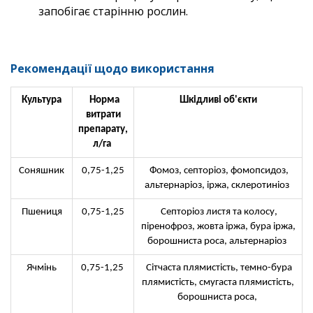
запобігає старінню рослин.
Рекомендації щодо використання
Культура
Норма
Шкідливі об'єкти
витрати
препарату,
л/га
Соняшник
0,75-1,25
Фомоз, септоріоз, фомопсидоз,
альтернаріоз, іржа, склеротиніоз
Пшениця
0,75-1,25
Септоріоз листя та колосу,
піренофроз, жовта іржа, бура іржа,
борошниста роса, альтернаріоз
Ячмінь
0,75-1,25
Сітчаста плямистість, темно-бура
плямистість, смугаста плямистість,
борошниста роса,