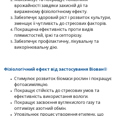
врожайності завдяки захисній дії та
вираженому фізіологічному ефекту.
Забезпечує здоровий ріст і розвиток культури,
зменшує її чутливість до стресових факторів.
Покращена ефективність проти видів
плямистостей, іржі та септоріозу.
Забезпечує профілактичну, лікувальну та
викорінювальну дію.
Фізіологічний ефект від застосування Віован®
Стимулює розвиток біомаси рослин і покращує
фотоасиміляцію.
Покращує стійкість до стресових умов та
ефективність використання вологи.
Покращує засвоєння вуглекислого газу та
оптимізує азотний обмін.
Уповільнює процес утворення етилену, що