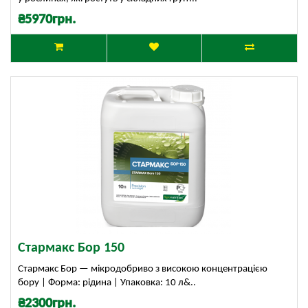
₴5970грн.
Стармакс Бор 150
Стармакс Бор — мікродобриво з високою концентрацією
бору | Форма: рідина | Упаковка: 10 л&..
₴2300грн.