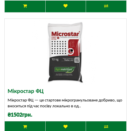
Мікростар ФЦ
Мікростар ФЦ — це стартове мікрогранульоване добриво, що
вноситься під час посіву локально в од..
₴1502грн.