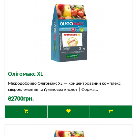
Олігомакс XL
Мікродобриво Олігомакс XL — концентрований комплекс
мікроелементів та ґумінових кислот | Форма:..
₴2700грн.