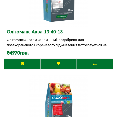
Олігомакс Аква 13-40-13
Олігомакс Аква 13-40-13 — мікродобриво для
позакореневого і кореневого підживленняЗастосовується на ..
₴4970грн.