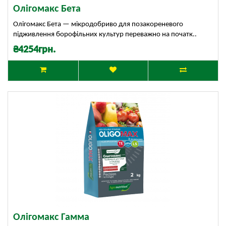
Олігомакс Бета
Олігомакс Бета — мікродобриво для позакореневого
підживлення борофільних культур переважно на початк..
₴4254грн.
Олігомакс Гамма