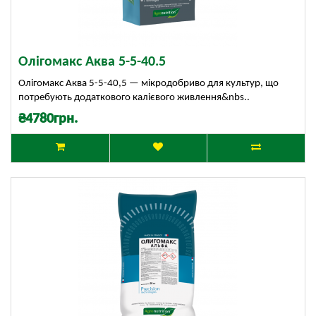
Олігомакс Аква 5-5-40.5
Олігомакс Аква 5-5-40,5 — мікродобриво для культур, що
потребують додаткового калієвого живлення&nbs..
₴4780грн.