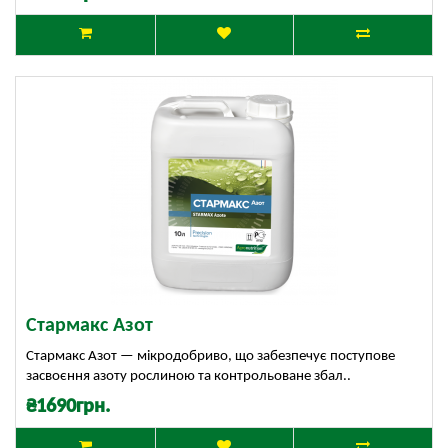
Стармакс Азот
Стармакс Азот — мікродобриво, що забезпечує поступове
засвоєння азоту рослиною та контрольоване збал..
₴1690грн.