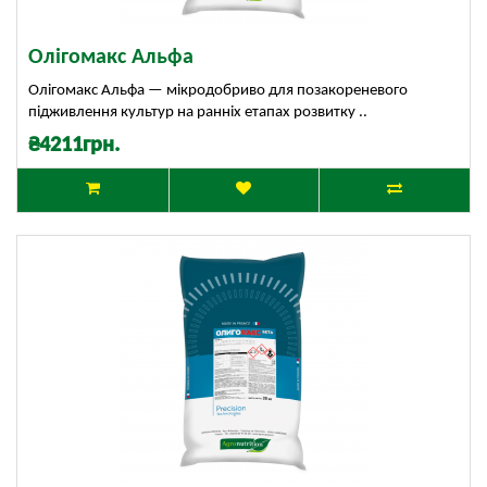
Олігомакс Альфа
Олігомакс Альфа — мікродобриво для позакореневого
підживлення культур на ранніх етапах розвитку ..
₴4211грн.