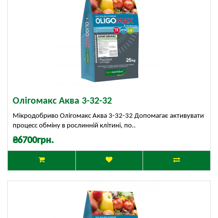
Олігомакс Аква 3-32-32
Мікродобриво Олігомакс Аква 3-32-32 Допомагає активувати
процесс обміну в рослинній клітині, по..
₴6700грн.