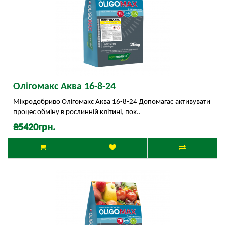
Олігомакс Аква 16-8-24
Мікродобриво Олігомакс Аква 16-8-24 Допомагає активувати
процес обміну в рослинній клітині, пок..
₴5420грн.