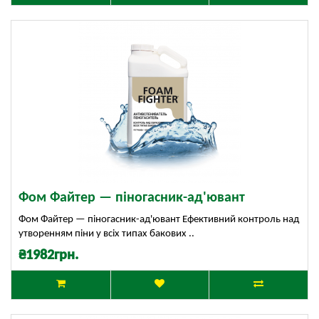
Фом Файтер — піногасник-ад'ювант
Фом Файтер — піногасник-ад'ювант Ефективний контроль над
утворенням піни у всіх типах бакових ..
₴1982грн.