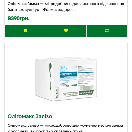
Олігомакс Гамма — мікродобриво для листового підживлення
багатьох культур | Форма: водороз..
₴390грн.
Олігомакс Залізо
Олігомакс Залізо — мікродобриво для усунення нестачі заліза
у рослинах, які ростуть у складних ґрунт..