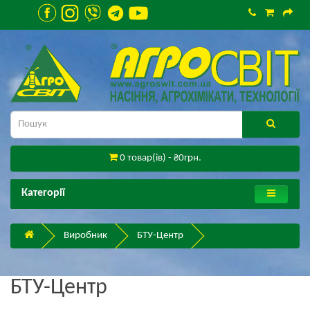
0 товар(ів) - ₴0грн.
Категорії
Виробник
БТУ-Центр
БТУ-Центр