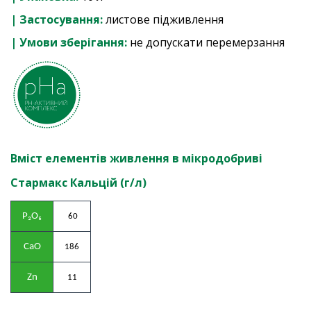
| Застосування:
листове підживлення
| Умови зберігання:
не допускати перемерзання
Вміст елементів живлення в мікродобриві
Стармакс Кальцій (г/л)
P₂O₅
 60
CaO
186
Zn
11