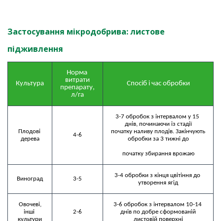
Застосування мікродобрива: листове
підживлення
Норма 
витрати

Культура
Спосіб і час обробки
препарату, 
л/га
3-7 обробок з інтервалом у 15 
днів, починаючи із стадії

Плодові 
початку наливу плодів. Закінчують 
4-6
дерева
обробки за 3 тижні до

початку збирання врожаю
3-4 обробки з кінця цвітіння до 
Виноград
3-5
утворення ягід
Овочеві,

3-6 обробок з інтервалом 10-14 
інші 
2-6
днів по добре сформованій

культури
листовій поверхні