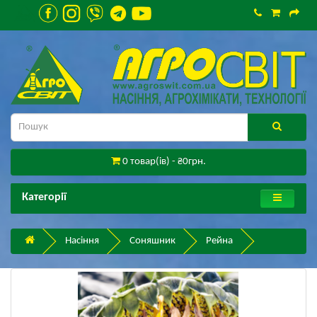
0 товар(ів) - ₴0грн.
Категорії
Насіння
Соняшник
Рейна