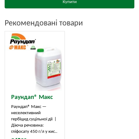
Купити
Рекомендовані товари
Раундап® Макс
Раундап® Макс —
неселективний
гербіцид суцільної дії |
Діюча речовина:
гліфосату 450 г/л у кис..