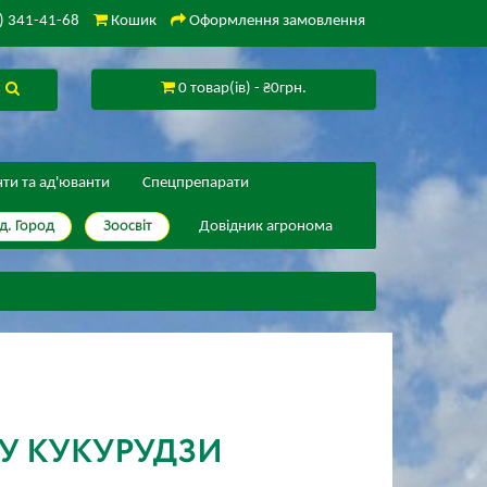
) 341-41-68
Кошик
Оформлення замовлення
0 товар(ів) - ₴0грн.
нти та ад'юванти
Спецпрепарати
д. Город
Зоосвіт
Довідник агронома