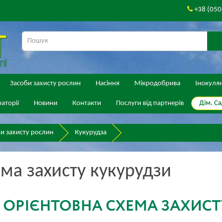
+38 (050
Засоби захисту рослин
Насіння
Мікродобрива
Інокуля
Дім. Са
аторії
Новини
Контакти
Послуги від партнерів
и захисту рослин
Кукурудза
ма захисту кукурудзи