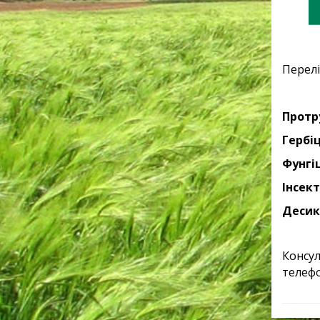
Перелі
Протр
Гербі
Фунгі
Інсек
Десик
Консул
телефо