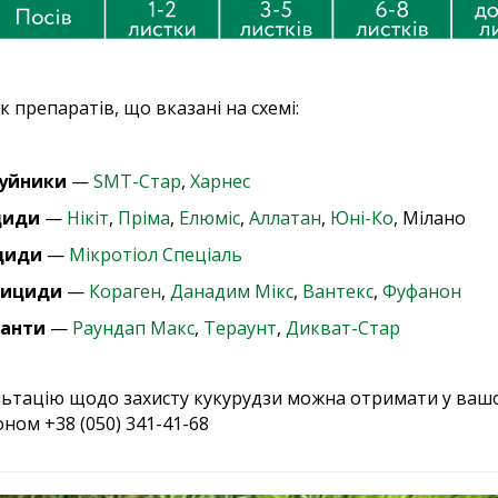
к препаратів, що вказані на схемі:
уйники
—
SMT-Стар
,
Харнес
циди
—
Нікіт
,
Пріма
,
Елюміс
,
Аллатан
,
Юні-Ко
, Мілано
циди
—
Мікротіол Спеціаль
тициди
—
Кораген
,
Данадим Мікс
,
Вантекс
,
Фуфанон
анти
—
Раундап Макс
,
Тераунт
,
Дикват-Стар
ьтацію щодо захисту кукурудзи можна отримати у ваш
ном +38 (050) 341-41-68