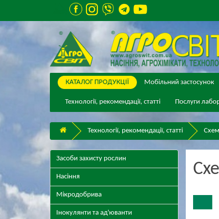
КАТАЛОГ ПPОДУКЦІЇ
Мобільний застосунок
Технології, рекомендації, статті
Послуги лабор
Технології, рекомендації, статті
Схем
Засоби захисту рослин
Схе
Насіння
Мікродобрива
Інокулянти та ад'юванти