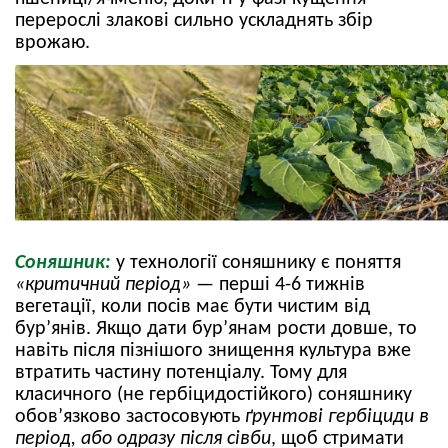
перерослі злакові сильно ускладнять збір
врожаю.
Соняшник:
у технології соняшнику є поняття
«критичний період»
— перші 4-6 тижнів
вегетації, коли посів має бути чистим від
бур’янів. Якщо дати бур’янам рости довше, то
навіть після пізнішого знищення культура вже
втратить частину потенціалу. Тому для
класичного (не гербіцидостійкого) соняшнику
обов’язково застосовують
ґрунтові гербіциди в
період, або одразу після сівби
, щоб стримати