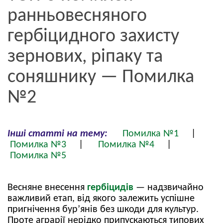
ранньовесняного
гербіцидного захисту
зернових, ріпаку та
соняшнику — Помилка
№2
Інші статті на тему:
Помилка №1
|
Помилка №3
|
Помилка №4
|
Помилка №5
Весняне внесення
гербіцидів
— надзвичайно
важливий етап, від якого залежить успішне
пригнічення бур’янів без шкоди для культур.
Проте аграрії нерідко припускаються типових