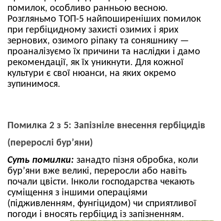
помилок, особливо ранньою весною.
Розгляньмо ТОП-5 найпоширеніших помилок
при гербіцидному захисті озимих і ярих
зернових, озимого ріпаку та соняшнику —
проаналізуємо їх причини та наслідки і дамо
рекомендації, як їх уникнути. Для кожної
культури є свої нюанси, на яких окремо
зупинимося.
Помилка 2 з 5: Запізніле внесення гербіцидів
(перерослі бур’яни)
Суть помилки:
занадто пізня обробка, коли
бур’яни вже великі, переросли або навіть
почали цвісти. Інколи господарства чекають
суміщення з іншими операціями
(підживленням, фунгіцидом) чи сприятливої
погоди і вносять гербіцид із запізненням.