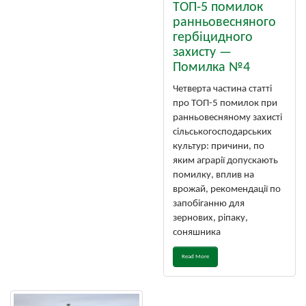
ТОП-5 помилок
ранньовесняного
гербіцидного
захисту —
Помилка №4
Четверта частина статті
про ТОП-5 помилок при
ранньовесняному захисті
сільськогосподарських
культур: причини, по
яким аграрії допускають
помилку, вплив на
врожай, рекомендації по
запобіганню для
зернових, ріпаку,
соняшника
Read More