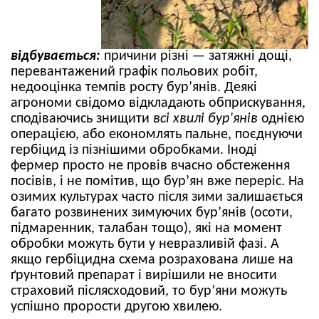
відбувається:
причини різні — затяжні дощі,
перевантажений графік польових робіт,
недооцінка темпів росту бур’янів. Деякі
агрономи свідомо відкладають обприскування,
сподіваючись знищити
всі хвилі бур’янів
однією
операцією, або економлять пальне, поєднуючи
гербіцид із пізнішими обробками. Іноді
фермер просто не провів вчасно обстеження
посівів, і не помітив, що бур’ян вже переріс. На
озимих культурах часто після зими залишається
багато розвинених зимуючих бур’янів (осоти,
підмаренник, талабан тощо), які на момент
обробки можуть бути у невразливій фазі. А
якщо гербіцидна схема розрахована лише на
ґрунтовий препарат і вирішили не вносити
страховий післясходовий, то бур’яни можуть
успішно прорости другою хвилею.