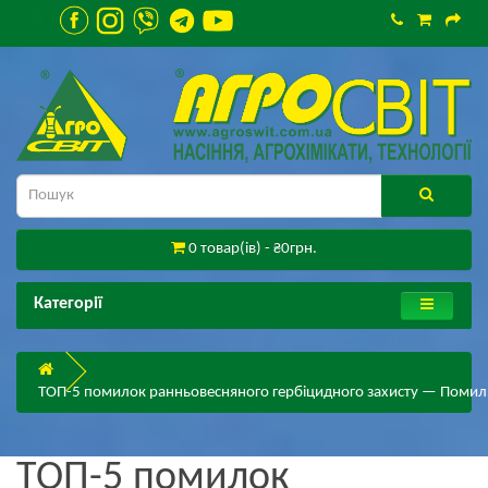
0 товар(ів) - ₴0грн.
Категорії
ТОП-5 помилок ранньовесняного гербіцидного захисту — Поми
ТОП-5 помилок