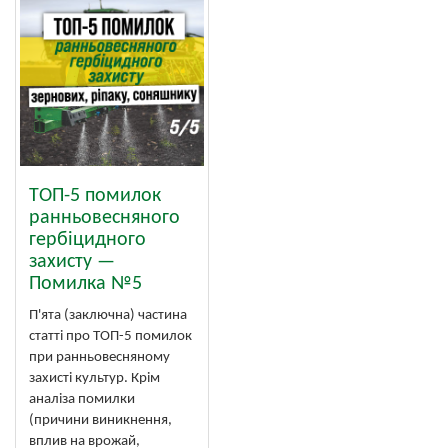
ТОП-5 помилок
ранньовесняного
гербіцидного
захисту —
Помилка №5
П'ята (заключна) частина
статті про ТОП-5 помилок
при ранньовесняному
захисті культур. Крім
аналіза помилки
(причини виникнення,
вплив на врожай,