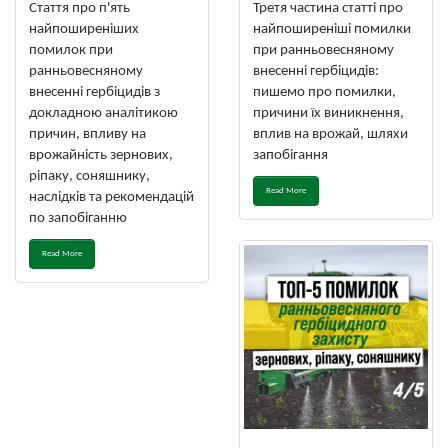
Стаття про п'ять
Третя частина статті про
найпоширеніших
найпоширеніші помилки
помилок при
при ранньовесняному
ранньовесняному
внесенні гербіцидів:
внесенні гербіцидів з
пишемо про помилки,
докладною аналітикою
причини їх виникнення,
причин, впливу на
вплив на врожай, шляхи
врожайність зернових,
запобігання
ріпаку, соняшнику,
Read More
наслідків та рекомендацій
по запобіганню
Read More