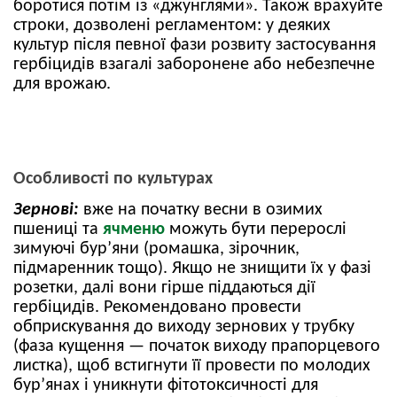
боротися потім із «джунглями». Також врахуйте
строки, дозволені регламентом: у деяких
культур після певної фази розвиту застосування
гербіцидів взагалі заборонене або небезпечне
для врожаю.
Особливості по культурах
Зернові:
вже на початку весни в озимих
пшениці та
ячменю
можуть бути перерослі
зимуючі бур’яни (ромашка, зірочник,
підмаренник тощо). Якщо не знищити їх у фазі
розетки, далі вони гірше піддаються дії
гербіцидів. Рекомендовано провести
обприскування до виходу зернових у трубку
(фаза кущення — початок виходу прапорцевого
листка), щоб встигнути її провести по молодих
бур’янах і уникнути фітотоксичності для