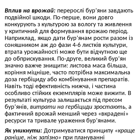
Вплив на врожай:
перерослі бур’яни завдають
подвійної шкоди. По-перше, вони довго
конкурують з культурою за вологу та живлення
у критичний для формування врожаю період.
Наприклад, якщо дати бур’янам рости разом із
соняшником аж до фази 4-6 листків культури,
втрата урожайності може бути відчутною ще
до обприскування. По-друге, великий бур’ян
значно важче знищити: листова маса більша,
коріння міцніше, часто потрібна максимальна
доза гербіциду або комбінування препаратів.
Навіть тоді ефективність нижча, і частина
особливо стійких екземплярів може вижити. В
результаті культура залишається під пресом
бур’янів,
витрати на гербіциди зростають
, а
фактичний врожай менший через «вкрадені»
ресурси та тривале ураження бур’янами.
Як уникнути:
Дотримуватися принципу
«краще
раніше, ніж запізно»
при плануванні