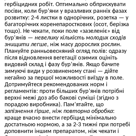
гербіцидних робіт. Оптимально обприскувати
посіви, коли бур’яни у вразливих ранніх фазах
розвитку: 2-4 листки в однорічних, розетка — у
багаторічних коренепаросткових (осот, берізка
тощо). Не чекати, поки поле «зазеленіє» від
бур’янів —
невелику кількість молодих сходів
знищити легше
, ніж масу дорослих рослин.
Плануйте ранньовесняний огляд полів: одразу
після відновлення вегетації озимих оцініть
видовий склад і фазу бур’янів. Якщо бачите
зимуючі види у розвиненому стані — дійте
негайно за першої можливості виїзду в поле.
Дотримуйтеся рекомендованих норм і
регламентів: проти більших бур’янів потрібні
верхні межі доз або бакові суміші (згідно з
порадою виробника). Пам’ятайте, що
запізнення гірше, ніж повторна обробка
:
краще вчасно внести гербіцид мінімально
достатньою нормою, а за 2-3 тижні при потребі
доповнити іншим препаратом, ніж чекати і