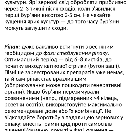
культури. Ярі зернові слід обробляти приблизно
через 2–3 тижні після сходів, коли з’явилися
перші бур’яни висотою 3-5 см. Не чекайте
кущення ярих культур — до того часу бур’яни
можуть заглушити сходи.
Ріпак:
дуже важливо встигнути з весняним
гербіцидом
до фази стеблування ріпаку
.
Оптимальний період — від 6–8 листків, до
початку виходу квіткової стрілки (бутонізації).
Пізніше зареєстрованих препаратів уже немає,
та й сам ріпак стає вразливішим
(обприскування може пошкодити генеративні
органи). Якщо бур’яни перезимували
розвиненими (напр., підмаренник >4 кілець,
розетки осотів), використовуйте максимально
рекомендовані дози або їх комбінації. Не
відкладайте боротьбу з падалицею зернових у
ріпаку: внесіть грамініцид проти самосівів
пшениці/ячменю, доки ті у фазі кущення —