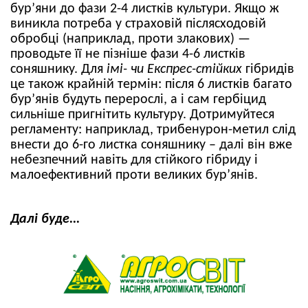
бур’яни до фази 2-4 листків культури. Якщо ж
виникла потреба у страховій післясходовій
обробці (наприклад, проти злакових) —
проводьте її не пізніше фази 4-6 листків
соняшнику. Для
імі- чи Експрес-стійких
гібридів
це також крайній термін: після 6 листків багато
бур’янів будуть перерослі, а і сам гербіцид
сильніше пригнітить культуру. Дотримуйтеся
регламенту: наприклад, трибенурон-метил слід
внести до 6-го листка соняшнику – далі він вже
небезпечний навіть для стійкого гібриду і
малоефективний проти великих бур’янів.
Далі буде...