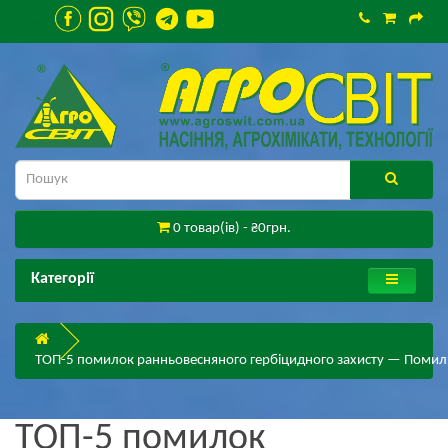
0 товар(ів) - ₴0грн.
Категорії
ТОП-5 помилок ранньовесняного гербіцидного захисту — Поми
ТОП-5 помилок