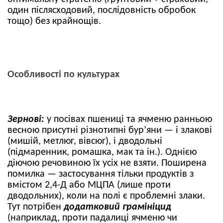
один післясходовий, послідовність обробок
тощо) без крайнощів.
Особливості по культурах
Зернові:
у посівах пшениці та ячменю ранньою
весною присутні різнотипні бур’яни — і злакові
(мишій, метлюг, вівсюг), і дводольні
(підмаренник, ромашка, мак та ін.). Однією
діючою речовиною їх усіх не взяти. Поширена
помилка — застосування тільки продуктів з
вмістом 2,4-Д або МЦПА (лише проти
дводольних), коли на полі є проблемні злаки.
Тут потрібен
додатковий грамініцид
(наприклад, проти падалиці ячменю чи