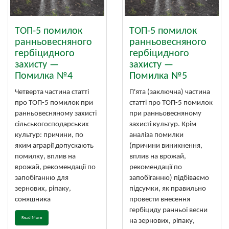
ТОП-5 помилок
ТОП-5 помилок
ранньовесняного
ранньовесняного
гербіцидного
гербіцидного
захисту —
захисту —
Помилка №4
Помилка №5
Четверта частина статті
П'ята (заключна) частина
про ТОП-5 помилок при
статті про ТОП-5 помилок
ранньовесняному захисті
при ранньовесняному
сільськогосподарських
захисті культур. Крім
культур: причини, по
аналіза помилки
яким аграрії допускають
(причини виникнення,
помилку, вплив на
вплив на врожай,
врожай, рекомендації по
рекомендації по
запобіганню для
запобіганню) підбіваємо
зернових, ріпаку,
підсумки, як правильно
соняшника
провести внесення
гербіциду ранньої весни
Read More
на зернових, ріпаку,