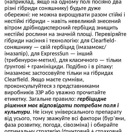
(наприклад, якщо на одному полі посіяно два
різні гібриди соняшнику) будьте дуже
обережні: не можна вирощувати разом стійкі і
нестійкі гібриди – навіть невеликий знесений
вітром дрібнодисперсний гербіцид знищить
нестійкі рослини на значній площі. Перевіряйте
гібриди насіння і технологію: для Clearfield-
соняшнику — свій гербіцид (імазамокс/
імазапір), для ExpressSun — інший
(трибенурон-метил), для класичного — тільки
ґрунтові + грамініциди. Подібно і в ріпаку:
імазамокс застосовуйте тільки на гібридах
Clearfield. Якщо маєте сумніви,
проконсультуйтеся з представниками
виробників ЗЗР або уважно прочитайте
етикетку. Загальне правило:
гербіцидне
рішення має відповідати потребам поля і
культури
. Не існує універсального препарату
від усього, тому зважуйте всі фактори (бур’яни,
фаза розвитку, погода, сівозміна) і обирайте
оптимальну стратегію (ґрунтовий + страховий,