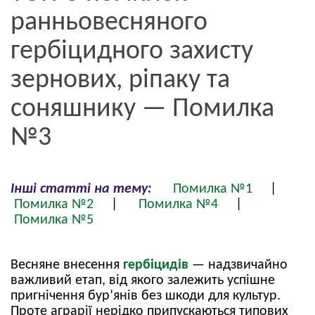
ранньовесняного
гербіцидного захисту
зернових, ріпаку та
соняшнику — Помилка
№3
Інші статті на тему:
Помилка №1
|
Помилка №2
|
Помилка №4
|
Помилка №5
Весняне внесення
гербіцидів
— надзвичайно
важливий етап, від якого залежить успішне
пригнічення бур’янів без шкоди для культур.
Проте аграрії нерідко припускаються типових