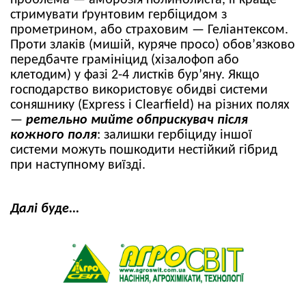
стримувати ґрунтовим гербіцидом з
прометрином, або страховим — Геліантексом.
Проти злаків (мишій, куряче просо) обов’язково
передбачте грамініцид (хізалофоп або
клетодим) у фазі 2-4 листків бур’яну. Якщо
господарство використовує обидві системи
соняшнику (Express і Clearfield) на різних полях
—
ретельно мийте обприскувач після
кожного поля
: залишки гербіциду іншої
системи можуть пошкодити нестійкий гібрид
при наступному виїзді.
Далі буде...