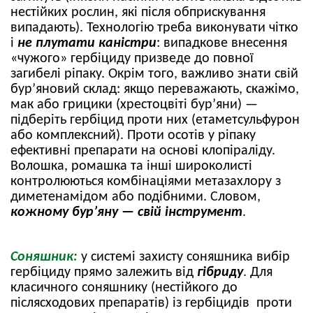
нестійких рослин, які після обприскування
випадають). Технологію треба виконувати чітко
і
не плутати каністри
: випадкове внесення
«чужого» гербіциду призведе до повної
загибелі ріпаку. Окрім того, важливо знати свій
бур’яновий склад: якщо переважають, скажімо,
мак або грицики (хрестоцвіті бур’яни) —
підберіть гербіцид проти них (етаметсульфурон
або комплексний). Проти осотів у ріпаку
ефективні препарати на основі клопіраліду.
Волошка, ромашка та інші широколисті
контролюються комбінаціями метазахлору з
диметенамідом або подібними. Словом,
кожному бур’яну — свій інструмент
.
Соняшник:
у системі захисту соняшника вибір
гербіциду прямо залежить від
гібриду
. Для
класичного соняшнику (нестійкого до
післясходових препаратів) із гербіцидів проти