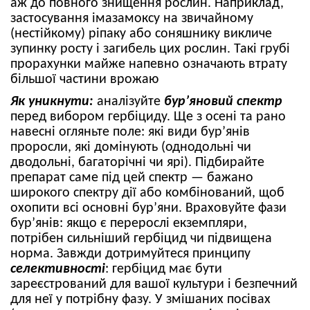
аж до повного знищення рослин. Наприклад,
застосування імазамоксу на звичайному
(нестійкому) ріпаку або соняшнику викличе
зупинку росту і загибель цих рослин. Такі грубі
прорахунки майже напевно означають втрату
більшої частини врожаю
Як уникнути:
аналізуйте
бур’яновий спектр
перед вибором гербіциду. Ще з осені та рано
навесні огляньте поле: які види бур’янів
проросли, які домінують (однодольні чи
дводольні, багаторічні чи ярі). Підбирайте
препарат саме під цей спектр — бажано
широкого спектру дії або комбінований, щоб
охопити всі основні бур’яни. Враховуйте фази
бур’янів: якщо є перерослі екземпляри,
потрібен сильніший гербіцид чи підвищена
норма. Завжди дотримуйтеся принципу
селективності
: гербіцид має бути
зареєстрований для вашої культури і безпечний
для неї у потрібну фазу. У змішаних посівах