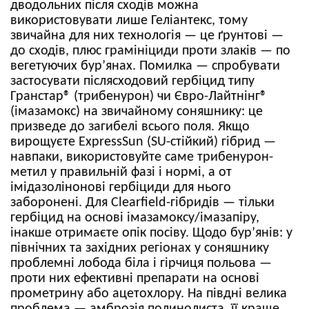
дводольних після сходів можна
використовувати лише Геліантекс, тому
звичайна для них технологія — це ґрунтові —
до сходів, плюс грамініциди проти злаків — по
вегетуючих бур’янах. Помилка — спробувати
застосувати післясходовий гербіцид типу
Гранстар® (трибенурон) чи Євро-Лайтнінг®
(імазамокс) на звичайному соняшнику: це
призведе до загибелі всього поля. Якщо
вирощуєте ExpressSun (SU-стійкий) гібрид —
навпаки, використовуйте саме трибенурон-
метил у правильній фазі і нормі, а от
імідазолінонові гербіциди для нього
заборонені. Для Clearfield-гібридів — тільки
гербіцид на основі імазамоксу/імазапіру,
інакше отримаєте опік посіву. Щодо бур’янів: у
північних та західних регіонах у соняшнику
проблемні лобода біла і гірчиця польова —
проти них ефективні препарати на основі
прометрину або ацетохлору. На півдні велика
проблема — амброзія полинолиста, її краще