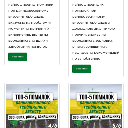
найпоширеніші помилки
найпоширеніших
при ранньовесняному
помилок при
внесенні гербіцидів:
ранньовесняному
вказуємо на проблемні
внесенні гербіцидів з
моменти та причини їх
докладною аналітикою
виникнення, вплив на
причин, впливу на
врожайність та шляхи
врожайність зернових,
запобігання помилок
ріпаку, соняшнику,
наслідків та рекомендацій
Read More
по запобіганню
Read More