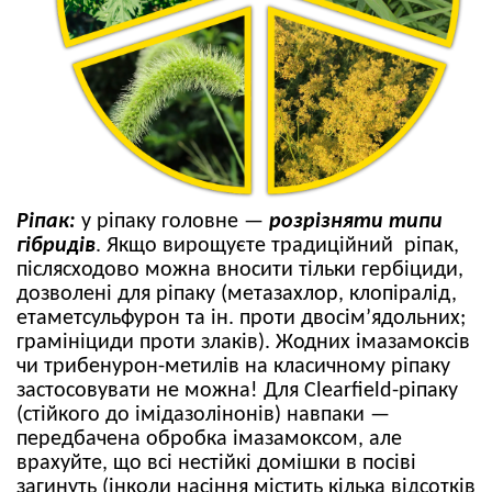
Ріпак:
у ріпаку головне —
розрізняти типи
гібридів
. Якщо вирощуєте традиційний ріпак,
післясходово можна вносити тільки гербіциди,
дозволені для ріпаку (метазахлор, клопіралід,
етаметсульфурон та ін. проти двосім’ядольних;
грамініциди проти злаків). Жодних імазамоксів
чи трибенурон-метилів на класичному ріпаку
застосовувати не можна! Для Clearfield-ріпаку
(стійкого до імідазолінонів) навпаки —
передбачена обробка імазамоксом, але
врахуйте, що всі нестійкі домішки в посіві
загинуть (інколи насіння містить кілька відсотків