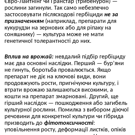
Євро-Лайтнінг чи Гранстар (трибенурон) —
рослини загинули. Так само небезпечно
застосовувати післясходові гербіциди
не за
призначенням
(наприклад, препарати для
кукурудзи на зернових або для ріпаку на
соняшнику) — культура може не мати
генетичної толерантності до них.
Вплив на врожай:
невдалий підбір гербіциду
має два основні наслідки. Перший — бур’яни
не гинуть, боротьба провалюється. Якщо
препарат не діє на ключові види, вони
продовжують рости, пригнічуючи культуру, і
втрати врожаю залишаються високими, а
кошти на препарат змарновані. Другий, ще
гірший наслідок — пошкодження або загибель
культурної рослини. Помилка з вибором діючої
речовини для конкретної культури чи гібрида
призводить до
фітотоксичності
:
уповільнення росту, деформації листків, опіків