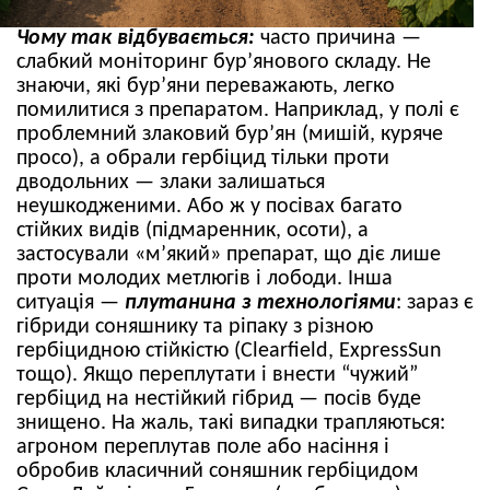
Чому так відбувається:
часто причина —
слабкий моніторинг бур’янового складу. Не
знаючи, які бур’яни переважають, легко
помилитися з препаратом.
Наприклад, у полі є
проблемний злаковий бур’ян (мишій, куряче
просо), а обрали гербіцид тільки проти
дводольних — злаки залишаться
неушкодженими. Або ж у посівах багато
стійких видів (підмаренник, осоти), а
застосували «м’який» препарат, що діє лише
проти молодих метлюгів і лободи. Інша
ситуація —
плутанина з технологіями
: зараз є
гібриди соняшнику та ріпаку з різною
гербіцидною стійкістю (Clearfield, ExpressSun
тощо). Якщо переплутати і внести “чужий”
гербіцид на нестійкий гібрид — посів буде
знищено. На жаль, такі випадки трапляються:
агроном переплутав поле або насіння і
обробив класичний соняшник гербіцидом